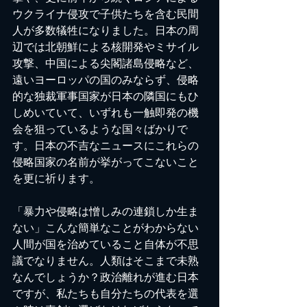
ウクライナ侵攻で子供たちを含む民間
人が多数犠牲になりました。日本の周
辺では北朝鮮による核開発やミサイル
攻撃、中国による尖閣諸島侵略など、
遠いヨーロッパの国のみならず、侵略
的な独裁軍事国家が日本の隣国にもひ
しめいていて、いずれも一触即発の機
会を狙っているような国々ばかりで
す。日本の不吉なニュースにこれらの
侵略国家の名前が挙がってこないこと
を更に祈ります。
「暴力や侵略は憎しみの連鎖しか生ま
ない」こんな簡単なことがわからない
人間が国を治めていること自体が不思
議でなりません。人類はそこまで未熟
なんでしょうか？政治離れが進む日本
ですが、私たちも自分たちの代表を選