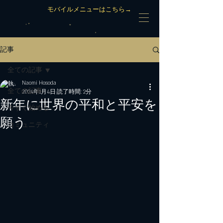
モバイルメニューはこちら→
記事
全ての記事
Naomi Hosoda
全ての記事
2024年1月4日
読了時間: 2分
新年に世界の平和と平安を
今すぐ始める
願う
コミュニティ