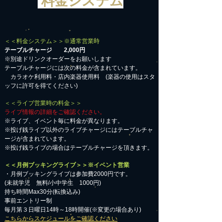
料金システム
＜＜料金システム＞＞※通常営業時
テーブルチャージ 2,000円
※別途ドリンクオーダーをお願いします
テーブルチャージには次の料金が含まれています。
カラオケ利用料・店内楽器使用料 (楽器の使用はスタ
ッフに許可を得てください)
＜＜ライブ営業時の料金＞＞
ライブ情報の詳細をご確認ください。
※ライブ、イベント毎に料金が異なります。
※投げ銭ライブ以外のライブチャージにはテーブルチャ
ージが含まれています。
※投げ銭ライブの場合はテーブルチャージを頂きます。
＜＜月例ブッキングライブ＞＞※イベント営業
・月例ブッキングライブは参加費2000円です。
​(未就学児 無料/小中学生 1000円)
持ち時間Max30分(転換込み)
事前エントリー制
毎月第３日曜日14時～18時開催(※変更の場合あり)
こちらからスケジュールをご確認ください