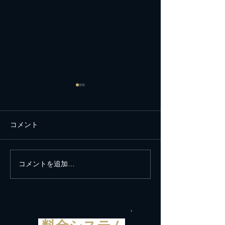
コメント
新しいピアノとA
コメントを追加…
思い立ったが吉日～世界
遺産白川郷へ