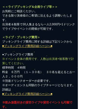
＜＜ライブブッキング＆企画ライブ等＞＞
お気軽にご相談ください。​
​できる限り演者様のご希望に沿えるよう調整いたしま
す。
出演者＆観客で30人集まるなら一人2,000円+1ドリンク
でライブやイベントの開催が可能です。
＜ライブ・ブッキング費用＞
ブッキングライブ費用に関する詳細は下記リンクから
■ブッキングライブ費用詳細ページへ■
●ブッキングライブ費用
※イベント全体の費用です、人数は出演者+観客数で計
算してください。
標準時間 ４時間
料金 ６万円 （１～３０名） ３０名を超えるとお一
人２，０００円
※別途ドリンクオーダーが必要です。
※オーディエンスも同額のライブチャージとなります。
詳細は
■ブッキングライブ費用詳細ページへ■
※飲み放題付きの貸切ライブや貸切イベントも可能で
す。