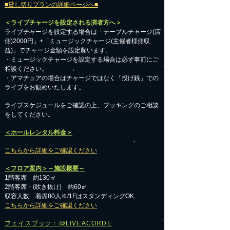
■貸し切りプランの詳細ページへ■
＜ライブチャージを設定される演者方へ＞
ライブチャージを設定する場合は「テーブルチャージ(店
側)2000円」+「ミュージックチャージ(主催者様側収
益)」でチャージ金額を設定願います。
・ミュージックチャージを設定する場合は必ず事前にご
相談ください。
​・アマチュアの場合はチャージではなく「投げ銭」での
ライブをお勧めいたします。
​ライブスケジュールをご確認の上、ブッキングのご相談
をしてください。
＜ホールレンタル料金＞
こちらから詳細をご確認ください
＜フロア案内＞～施設概要～
1階客席 約130㎡
2階客席 (吹き抜け) 約60㎡
収容人数 着席80人※/1FはスタンディングOK
こちらから詳細をご確認ください
フェイスブック：@LIVEACORDE