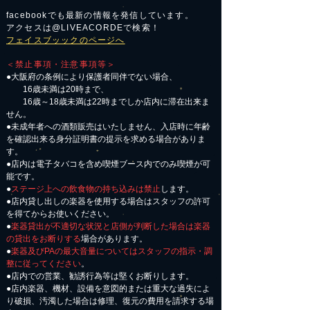
facebookでも最新の情報を発信しています。
アクセスは@LIVEACORDEで検索！
フェイスブッックのページへ
＜禁止事項・注意事項等＞
●大阪府の条例により保護者同伴でない場合、
16歳未満は20時まで、
16歳～18歳未満は22時までしか店内に滞在出来ま
せん。
●未成年者への酒類販売はいたしません、入店時に年齢
を確認出来る身分証明書の提示を求める場合がありま
す。
●店内は電子タバコを含め喫煙ブース内でのみ喫煙が可
能です。
●
ステージ上への飲食物の持ち込みは禁止
します。
●店内貸し出しの楽器を使用する場合はスタッフの許可
を得てからお使いください。
●
楽器貸出が不適切な状況と店側が判断した場合は楽器
の貸出をお断りする
場合があります。
●
楽器及びPAの最大音量についてはスタッフの指示・調
整に従ってください
。
●店内での営業、勧誘行為等は堅くお断りします。
●店内楽器、機材、設備を意図的または重大な過失によ
り破損、汚濁した場合は修理、復元の費用を請求する場