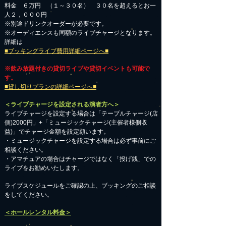
料金 ６万円 （１～３０名） ３０名を超えるとお一
人２，０００円
※別途ドリンクオーダーが必要です。
※オーディエンスも同額のライブチャージとなります。
詳細は
■ブッキングライブ費用詳細ページへ■
※飲み放題付きの貸切ライブや貸切イベントも可能で
す。
■貸し切りプランの詳細ページへ■
＜ライブチャージを設定される演者方へ＞
ライブチャージを設定する場合は「テーブルチャージ(店
側)2000円」+「ミュージックチャージ(主催者様側収
益)」でチャージ金額を設定願います。
・ミュージックチャージを設定する場合は必ず事前にご
相談ください。
​・アマチュアの場合はチャージではなく「投げ銭」での
ライブをお勧めいたします。
​ライブスケジュールをご確認の上、ブッキングのご相談
をしてください。
＜ホールレンタル料金＞