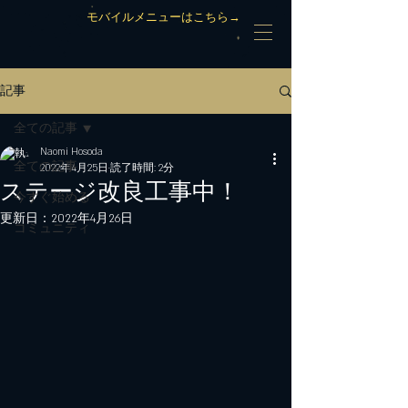
モバイルメニューはこちら→
記事
全ての記事
Naomi Hosoda
全ての記事
2022年4月25日
読了時間: 2分
ステージ改良工事中！
今すぐ始める
更新日：
2022年4月26日
コミュニティ