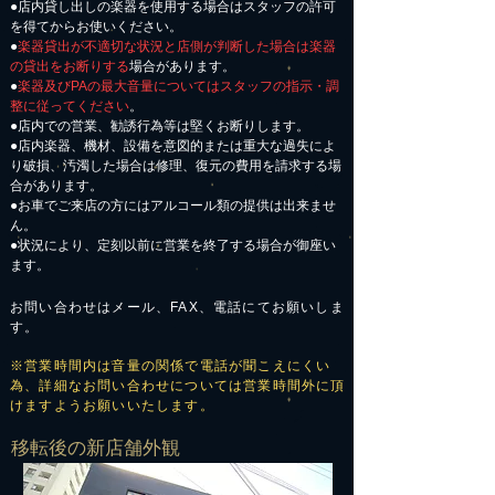
●店内貸し出しの楽器を使用する場合はスタッフの許可
を得てからお使いください。
●
楽器貸出が不適切な状況と店側が判断した場合は楽器
の貸出をお断りする
場合があります。
●
楽器及びPAの最大音量についてはスタッフの指示・調
整に従ってください
。
●店内での営業、勧誘行為等は堅くお断りします。
●店内楽器、機材、設備を意図的または重大な過失によ
り破損、汚濁した場合は修理、復元の費用を請求する場
合があります。
​●お車でご来店の方にはアルコール類の提供は出来ませ
ん。
●状況により、定刻以前に営業を終了する場合が御座い
ます。
お問い合わせはメール、FAX、電話にてお願いしま
す。
※営業時間内は音量の関係で電話が聞こえにくい
為、詳細なお問い合わせについては営業時間外に頂
けますようお願いいたします。
​移転後の新店舗外観