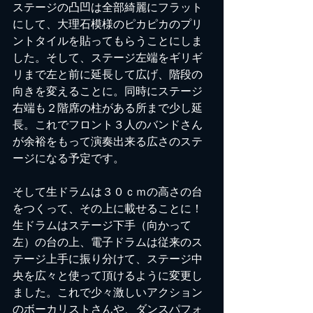
ステージの凸凹は全部綺麗にフラット
にして、大理石模様のピカピカのプリ
ントタイルを貼ってもらうことにしま
した。そして、ステージ左端をギリギ
リまで左と前に延長して広げ、階段の
向きを変えることに。同時にステージ
右端も２階席の柱がある所まで少し延
長。これでフロント３人のバンドさん
が余裕をもって演奏出来る広さのステ
ージになる予定です。
そして生ドラムは３０ｃｍの高さの台
をつくって、その上に載せることに！
生ドラムはステージ下手（向かって
左）の台の上、電子ドラムは従来のス
テージ上手に振り分けて、ステージ中
央を広々と使って頂けるように変更し
ました。これで少々激しいアクション
のボーカリストさんや、ダンスパフォ