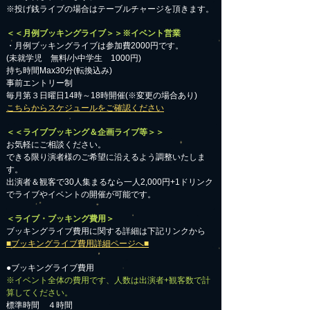
※投げ銭ライブの場合はテーブルチャージを頂きます。
＜＜月例ブッキングライブ＞＞※イベント営業
・月例ブッキングライブは参加費2000円です。
​(未就学児 無料/小中学生 1000円)
持ち時間Max30分(転換込み)
事前エントリー制
毎月第３日曜日14時～18時開催(※変更の場合あり)
こちらからスケジュールをご確認ください
＜＜ライブブッキング＆企画ライブ等＞＞
お気軽にご相談ください。​
​できる限り演者様のご希望に沿えるよう調整いたしま
す。
出演者＆観客で30人集まるなら一人2,000円+1ドリンク
でライブやイベントの開催が可能です。
＜ライブ・ブッキング費用＞
ブッキングライブ費用に関する詳細は下記リンクから
■ブッキングライブ費用詳細ページへ■
●ブッキングライブ費用
※イベント全体の費用です、人数は出演者+観客数で計
算してください。
標準時間 ４時間