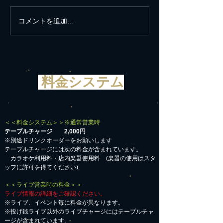
コメントを追加…
新年に世界の平和と平安
思い立ったが吉
を願う
遺産白川郷へ
料金システム
＜＜料金システム＞＞※通常営業時
テーブルチャージ 2,000円
※別途ドリンクオーダーをお願いします
テーブルチャージには次の料金が含まれています。
カラオケ利用料・店内楽器使用料 (楽器の使用はスタ
ッフに許可を得てください)
＜＜ライブ営業時の料金＞＞
ライブ情報の詳細をご確認ください。
※ライブ、イベント毎に料金が異なります。
※投げ銭ライブ以外のライブチャージにはテーブルチャ
ージが含まれています。