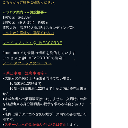
こちらから詳細をご確認ください
＜フロア案内＞～施設概要～
1階客席 約130㎡
2階客席 (吹き抜け) 約60㎡
収容人数 着席80人※/1FはスタンディングOK
こちらから詳細をご確認ください
フェイスブック：@LIVEACORDE
facebookでも最新の情報を発信しています。
アクセスは@LIVEACORDEで検索！
フェイスブッックのページへ
＜禁止事項・注意事項等＞
●大阪府の条例により保護者同伴でない場合、
16歳未満は20時まで、
16歳～18歳未満は22時までしか店内に滞在出来ま
せん。
●未成年者への酒類販売はいたしません、入店時に年齢
を確認出来る身分証明書の提示を求める場合がありま
す。
●店内は電子タバコを含め喫煙ブース内でのみ喫煙が可
能です。
●
ステージ上への飲食物の持ち込みは禁止
します。