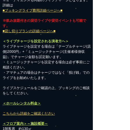
※オーディエンスも同額のライブチャージとなります。
詳細は
■ブッキングライブ費用詳細ページへ■
※飲み放題付きの貸切ライブや貸切イベントも可能で
す。
■貸し切りプランの詳細ページへ■
＜ライブチャージを設定される演者方へ＞
ライブチャージを設定する場合は「テーブルチャージ(店
側)2000円」+「ミュージックチャージ(主催者様側収
益)」でチャージ金額を設定願います。
・ミュージックチャージを設定する場合は必ず事前にご
相談ください。
​・アマチュアの場合はチャージではなく「投げ銭」での
ライブをお勧めいたします。
​ライブスケジュールをご確認の上、ブッキングのご相談
をしてください。
＜ホールレンタル料金＞
こちらから詳細をご確認ください
＜フロア案内＞～施設概要～
1階客席 約130㎡