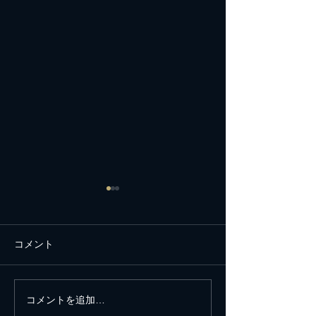
コメント
コメントを追加…
新年に世界の平和と平安
思い立ったが吉