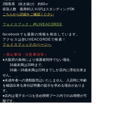
2階客席 (吹き抜け) 約60㎡
収容人数 着席80人※/1FはスタンディングOK
こちらから詳細をご確認ください
フェイスブック：@LIVEACORDE
facebookでも最新の情報を発信しています。
アクセスは@LIVEACORDEで検索！
フェイスブッックのページへ
＜禁止事項・注意事項等＞
●大阪府の条例により保護者同伴でない場合、
16歳未満は20時まで、
16歳～18歳未満は22時までしか店内に滞在出来ま
せん。
●未成年者への酒類販売はいたしません、入店時に年齢
を確認出来る身分証明書の提示を求める場合がありま
す。
●店内は電子タバコを含め喫煙ブース内でのみ喫煙が可
能です。
●
ステージ上への飲食物の持ち込みは禁止
します。
●店内貸し出しの楽器を使用する場合はスタッフの許可
を得てからお使いください。
●
楽器貸出が不適切な状況と店側が判断した場合は楽器
の貸出をお断りする
場合があります。