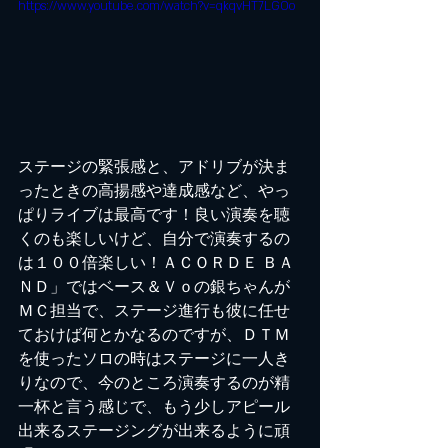
https://www.youtube.com/watch?v=qkqvHT7LGOo
ステージの緊張感と、アドリブが決ま
ったときの高揚感や達成感など、やっ
ぱりライブは最高です！良い演奏を聴
くのも楽しいけど、自分で演奏するの
は１００倍楽しい！ＡＣＯＲＤＥ ＢＡ
ＮＤ」ではベース＆Ｖｏの銀ちゃんが
ＭＣ担当で、ステージ進行も彼に任せ
ておけば何とかなるのですが、ＤＴＭ
を使ったソロの時はステージに一人き
りなので、今のところ演奏するのが精
一杯と言う感じで、もう少しアピール
出来るステージングが出来るように頑