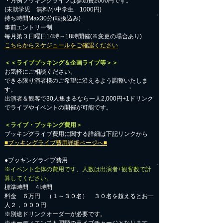
・月例ブッキングライブは参加費2000円です。
​(未就学児 無料/小中学生 1000円)
持ち時間Max30分(転換込み)
事前エントリー制
毎月第３日曜日14時～18時開催(※変更の場合あり)
こちらからスケジュールをご確認ください
＜＜ライブブッキング＆企画ライブ等＞＞
お気軽にご相談ください。​
​できる限り演者様のご希望に沿えるよう調整いたしま
す。
出演者＆観客で30人集まるなら一人2,000円+1ドリンク
でライブやイベントの開催が可能です。
＜ライブ・ブッキング費用＞
ブッキングライブ費用に関する詳細は下記リンクから
■ブッキングライブ費用詳細ページへ■
●ブッキングライブ費用
※イベント全体の費用です、人数は出演者+観客数で計
算してください。
標準時間 ４時間
料金 ６万円 （１～３０名） ３０名を超えるとお一
人２，０００円
※別途ドリンクオーダーが必要です。