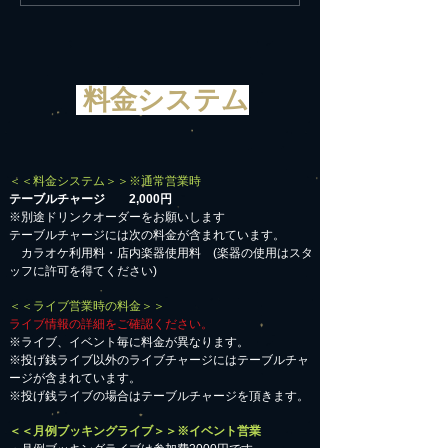
を願う
遺産白川郷へ
料金システム
＜＜料金システム＞＞※通常営業時
テーブルチャージ 2,000円
※別途ドリンクオーダーをお願いします
テーブルチャージには次の料金が含まれています。
カラオケ利用料・店内楽器使用料 (楽器の使用はスタ
ッフに許可を得てください)
＜＜ライブ営業時の料金＞＞
ライブ情報の詳細をご確認ください。
※ライブ、イベント毎に料金が異なります。
※投げ銭ライブ以外のライブチャージにはテーブルチャ
ージが含まれています。
※投げ銭ライブの場合はテーブルチャージを頂きます。
＜＜月例ブッキングライブ＞＞※イベント営業